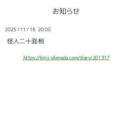
お知らせ
2025
11
16 20:00
/
/
怪人二十面相
https://kinji-shimada.com/diary/201317
2026-08（2）
2026-07（1）
2026-06（1）
2026-05（1）
2026-02（2）
2026-01（2）