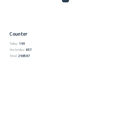
2024-12（4）
2024-11（6）
Counter
2024-10（2）
Today:
193
2024-07（5）
Yesterday:
637
Total:
298567
2024-06（2）
2024-05（1）
2024-04（1）
2024-03（1）
2024-02（1）
2024-01（1）