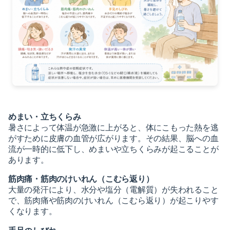
2024-12（4）
2025-11（1）
2024-11（6）
2025-10（5）
2024-10（2）
2025-09（1）
2024-07（5）
2025-08（1）
2024-06（2）
2025-07（1）
めまい・立ちくらみ
暑さによって体温が急激に上がると、体にこもった熱を逃
2024-05（1）
2025-06（3）
がすために皮膚の血管が広がります。その結果、脳への血
流が一時的に低下し、めまいや立ちくらみが起こることが
2024-04（1）
あります。
2025-05（2）
2024-03（1）
筋肉痛・筋肉のけいれん（こむら返り）
2025-03（8）
大量の発汗により、水分や塩分（電解質）が失われること
2024-02（1）
で、筋肉痛や筋肉のけいれん（こむら返り）が起こりやす
2025-02（3）
くなります。
2024-01（1）
2024-12（4）