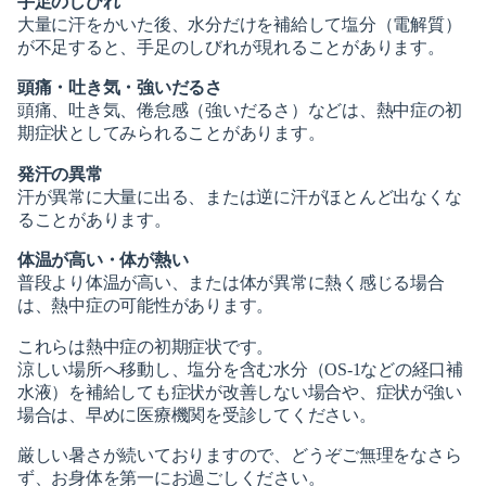
手足のしびれ
大量に汗をかいた後、水分だけを補給して塩分（電解質）
2023-12（2）
が不足すると、手足のしびれが現れることがあります。
2024-11（6）
2023-11（4）
頭痛・吐き気・強いだるさ
2024-10（2）
頭痛、吐き気、倦怠感（強いだるさ）などは、熱中症の初
2023-10（5）
期症状としてみられることがあります。
2024-07（5）
発汗の異常
2023-09（3）
2024-06（2）
汗が異常に大量に出る、または逆に汗がほとんど出なくな
ることがあります。
2023-03（1）
2024-05（1）
体温が高い・体が熱い
2023-02（2）
普段より体温が高い、または体が異常に熱く感じる場合
2024-04（1）
は、熱中症の可能性があります。
2023-01（3）
2024-03（1）
これらは熱中症の初期症状です。
涼しい場所へ移動し、塩分を含む水分（OS-1などの経口補
2024-02（1）
水液）を補給しても症状が改善しない場合や、症状が強い
場合は、早めに医療機関を受診してください。
2024-01（1）
厳しい暑さが続いておりますので、どうぞご無理をなさら
ず、お身体を第一にお過ごしください。