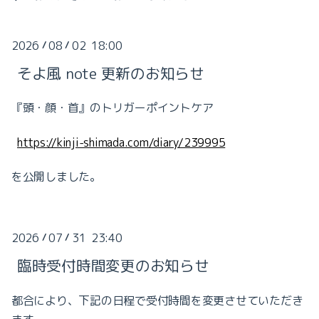
2023-12（2）
2023-11（4）
2026
08
02 18:00
/
/
2023-10（5）
そよ風 note 更新のお知らせ
2023-09（3）
『頭・顔・首』のトリガーポイントケア
2023-03（1）
https://kinji-shimada.com/diary/239995
2023-02（2）
を公開しました。
2023-01（3）
2026
07
31 23:40
/
/
臨時受付時間変更のお知らせ
都合により、下記の日程で受付時間を変更させていただき