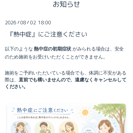
お知らせ
2025-12（2）
2025-11（1）
2026
08
02 18:00
/
/
『熱中症』にご注意ください
2025-10（5）
2025-09（1）
以下のような
熱中症の初期症状
がみられる場合は、安全
2026-08（2）
のため施術をお受けいただくことができません。
2025-08（1）
2026-07（1）
施術をご予約いただいている場合でも、体調に不安がある
2025-07（1）
2026-06（1）
際は、
直前でも構いませんので、遠慮なくキャンセルして
ください。
2025-06（3）
2026-05（1）
2025-05（2）
2026-02（2）
2025-03（8）
2026-01（2）
2025-02（3）
2025-12（2）