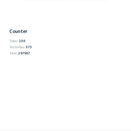
Counter
Today:
230
Yesterday:
373
Total:
297967