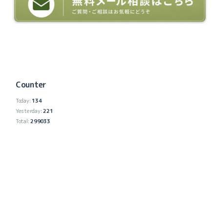
Counter
Today:
134
Yesterday:
221
Total:
299033