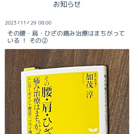
お知らせ
2025-12（2）
2025-11（1）
2023
11
29 08:00
/
/
その腰・肩・ひざの痛み治療はまちがって
2025-10（5）
いる ！ その②
2025-09（1）
2026-08（2）
2025-08（1）
2026-07（1）
2025-07（1）
2026-06（1）
2025-06（3）
2026-05（1）
2025-05（2）
2026-02（2）
2025-03（8）
2026-01（2）
2025-02（3）
2025-12（2）