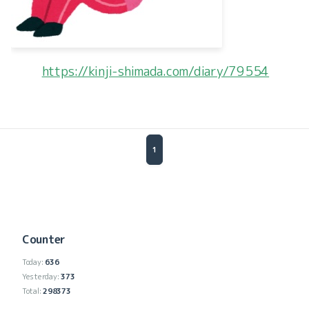
https://kinji-shimada.com/diary/79554
1
Counter
Today:
636
Yesterday:
373
Total:
298373