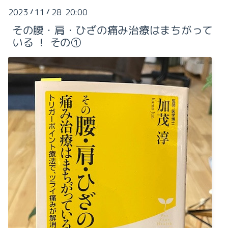
2023
11
28 20:00
/
/
2023-12（2）
2024-11（6）
その腰・肩・ひざの痛み治療はまちがって
2023-11（4）
いる ！ その①
2024-10（2）
2023-10（5）
2024-07（5）
2023-09（3）
2024-06（2）
2023-03（1）
2024-05（1）
2023-02（2）
2024-04（1）
2023-01（3）
2024-03（1）
2024-02（1）
2024-01（1）