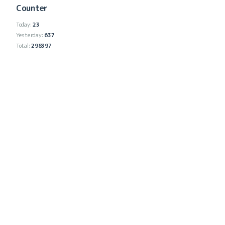
Counter
2024-12（4）
Today:
23
2024-11（6）
Yesterday:
637
Total:
298397
2024-10（2）
2024-07（5）
2024-06（2）
2024-05（1）
2024-04（1）
2024-03（1）
2024-02（1）
2024-01（1）