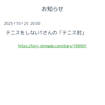
お知らせ
2025
10
25 20:00
/
/
テニスをしないTさんの「テニス肘」
https://kinji-shimada.com/diary/198901
2026-08（2）
2026-07（1）
2026-06（1）
2026-05（1）
2026-02（2）
2026-01（2）