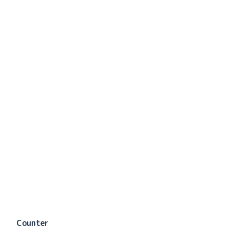
2025-12（2）
2025-11（1）
2025-10（5）
2025-09（1）
2025-08（1）
2025-07（1）
2025-06（3）
2025-05（2）
2025-03（8）
2025-02（3）
Counter