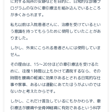
に対する局所の安静などを目的に、日常的な診療プ
ログラムのなかに牽引療法を組み込んでいるところ
お知らせ
が多くみられます。
Focal Vibration Therapy
私も以前は入院患者さんに、治療を受けているとい
う意識を持ってもらうために使用していたことがあ
しまだの施術
りました。
目から鱗の腰痛教室
しかし、外来にこられる患者さんには使用していま
せん。
その理由は、15〜20分ほどの牽引療法を受けるた
めに、往復１時間以上もかけて通院するなら、その
時間を腰痛の軽減に効果があるとされる日常的な仕
事や家事、あるいは運動にあてたほうがよいのでは
ないかと考えたからです。
しかし、これだけ普及しているにもかかわらず、牽
引療法が腰痛や坐骨神経痛に有効であるという科学