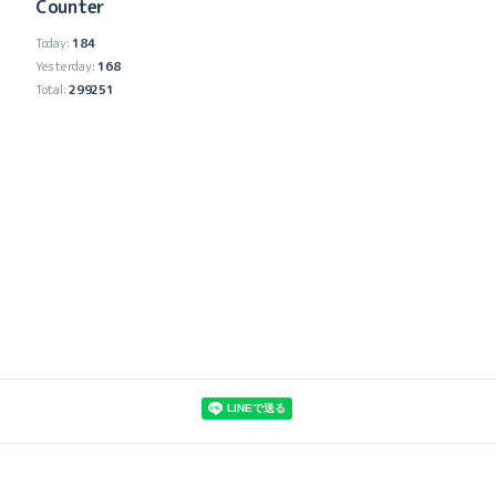
Counter
Today:
184
Yesterday:
168
Total:
299251