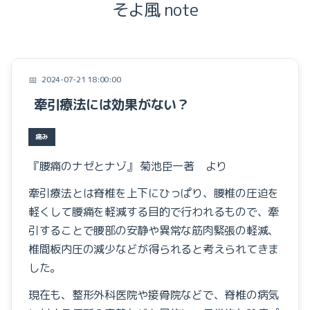
そよ風 note
症例
お知らせ
テンセグリティー
Focal Vibration Therapy
2024-07-21 18:00:00
筋膜
牽引療法には効果がない？
しまだの施術
痛み
目から鱗の腰痛教室
痛み
『こころ』と『からだ』
『腰痛のナゼとナゾ』 菊池臣一著 より
みなさまのお声
牽引療法とは脊椎を上下にひっぱり、腰椎の圧迫を
軽くして腰痛を軽減する目的で行われるもので、牽
腰痛と画像検査
引することで腰部の安静や異常な筋肉緊張の軽減、
腰痛と腹筋
椎間板内圧の減少などが得られると考えられてきま
した。
本の紹介
現在も、整形外科医院や接骨院などで、脊椎の病気
症例