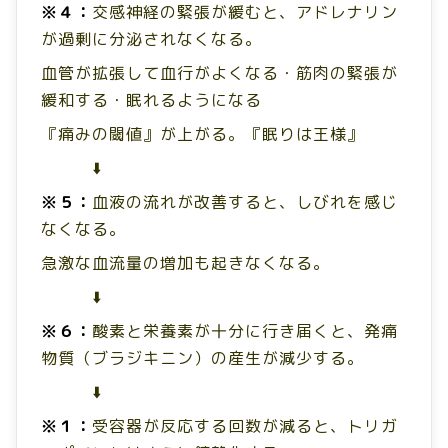
※４：
交感神経の緊張が緩むと、
アドレナリン
が過剰に分泌されなくなる。
血管が拡張して血行がよくなる
・
筋肉の緊張が
緩和する・
眠れるようになる
『痛みの閾値』が上がる。『眠りは王様』
⬇️
※５：
血液の流れが改善すると、
しびれを感じ
なくなる。
急激な血流量の増加も起きなくなる。
⬇️
※６：
酸素と栄養素が十分に行き届くと、
発痛
物質（ブラジキニン）の産生が減少する。
⬇️
※１：
受容器が反応する回数が減ると、
トリガ