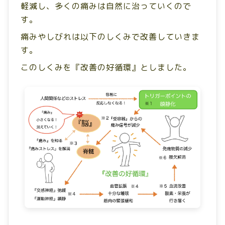
軽減し、
多くの痛みは自然に治っていくので
症例
す。
お知らせ
痛みやしびれは以下のしくみで改善していきま
す。
Focal Vibration Therapy
このしくみを『改善の好循環』としました。
しまだの施術
目から鱗の腰痛教室