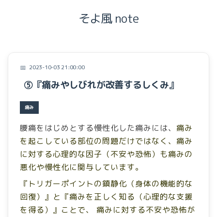
そよ風 note
テンセグリティー
2023-10-03 21:00:00
筋膜
⑤『痛みやしびれが改善するしくみ』
痛み
痛み
『こころ』と『からだ』
腰痛をはじめとする慢性化した痛みには、
痛み
みなさまのお声
を起こしている部位の問題だけではなく、
痛み
に対する心理的な因子（不安や恐怖）も
痛みの
腰痛と画像検査
悪化や慢性化に関与しています。
『トリガーポイントの鎮静化（身体の機能的な
腰痛と腹筋
回復）』と
『痛みを正しく知る（心理的な支援
本の紹介
を得る）』ことで、
痛みに対する不安や恐怖が