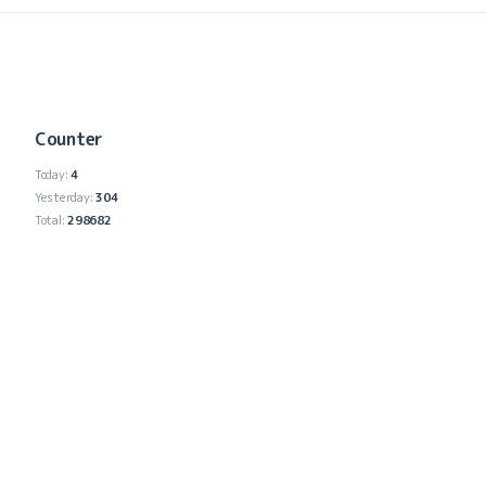
Counter
Today:
4
Yesterday:
304
Total:
298682