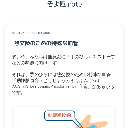
そよ風 note
症例
お知らせ
テンセグリティー
Focal Vibration Therapy
2024-02-17 18:00:00
筋膜
熱交換のための特殊な血管
しまだの施術
痛み
寒い時、
私たちは無意識に
目から鱗の腰痛教室
『手のひら』をストーブ
『こころ』と『からだ』
などの熱源に向けます。
それは、
手のひらには
熱交換のための特殊な血管
みなさまのお声
『動静脈吻合（どうじょうみゃくふんごう）：
AVA
（
Arteriovenous Anastomoses
）血管』があるから
腰痛と画像検査
です。
腰痛と腹筋
本の紹介
症例