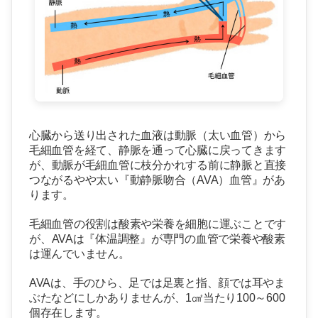
お知らせ
Focal Vibration Therapy
しまだの施術
目から鱗の腰痛教室
心臓から送り出された血液は
動脈（太い血管）から
毛細血管を経て、
静脈を通って心臓に戻ってきます
が、
動脈が毛細血管に枝分かれする前に静脈と直接
つながる
やや太い『動静脈吻合（
AVA
）血管』があ
ります。
毛細血管の役割は酸素や栄養を細胞に運ぶことです
が、
AVA
は『体温調整』が専門の血管で
栄養や酸素
は運んでいません。
AVA
は、手のひら、足では足裏と指、顔では耳やま
ぶたなどにしかありませんが、
1
㎠当たり
100
～
600
個存在します。