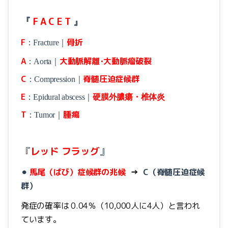
F A C E T
お知らせ
『
』
F
骨折
：Fracture｜
Focal Vibration Therapy
A
大動脈解離･大動脈瘤破裂
：Aorta｜
しまだの施術
C
脊髄圧迫症候群
：Compression｜
目から鱗の腰痛教室
E
：Epidural abscess｜
硬膜外膿瘍・椎体炎
T
腫瘍
：Tumor｜
『
レッド フラッグ
』
⚫︎
馬尾（ばび）症候群の兆候
→
C
（脊髄圧迫症候
群）
発症の確率は 0.04％（10,000人に4人）と言われ
ています。