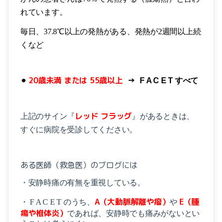
れています。
毎日、37.8℃以上の発熱がある、
発熱が2週間以上続
くなど
⚫︎
20歳未満 または 55歳以上
→
F A C E T すべて
レッド フラッグ
上記のサイン『
』があるときは、
すぐに病院を受診してください。
ある医師（救急医）のブログには
・安静時痛の有無を重視している。
A（大動脈解離や瘤）
E（腫
・ F A C E T のうち、
や
瘍や椎体炎）
であれば、安静時でも痛みがないとい