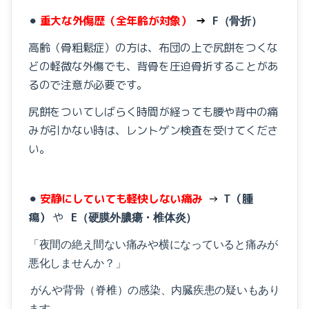
⚫︎
重大な外傷歴（全年齢が対象）
→
F
（骨折）
高齢（骨粗鬆症）の方は、布団の上で尻餅をつくな
どの軽微な外傷でも、背骨を圧迫骨折することがあ
るので注意が必要です。
尻餅をついてしばらく時間が経っても腰や背中の痛
みが引かない時は、レントゲン検査を受けてくださ
い。
⚫︎
安静にしていても軽快しない痛み
→
T
（腫
瘍）
や
E
（硬膜外膿瘍・椎体炎）
「夜間の絶え間ない痛みや横になっていると痛みが
悪化しませんか？」
がんや背骨（脊椎）の感染、内臓疾患の疑いもあり
ます。