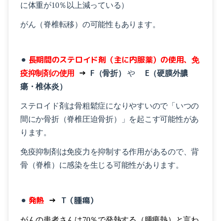
に体重が10％以上減っている）
がん（脊椎転移）の可能性もあります。
⚫︎
長期間のステロイド剤（主に内服薬）の使用、
免
→
F
E
疫抑制剤の使用
（骨折）
や
（硬膜外膿
瘍・椎体炎）
ステロイド剤は骨粗鬆症になりやすいので「いつの
間にか骨折（脊椎圧迫骨折）」を起こす可能性があ
ります。
免疫抑制剤は免疫力を抑制する作用があるので、
背
骨（脊椎）に感染を生じる可能性があります。
⚫︎
発熱
→
T
（腫瘍）
がんの患者さんは70％で発熱する（腫瘍熱）と言わ