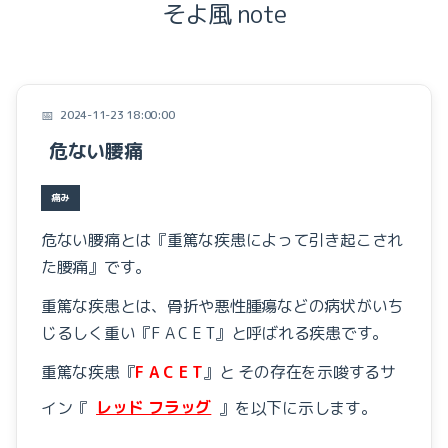
そよ風 note
症例
お知らせ
テンセグリティー
Focal Vibration Therapy
2024-11-23 18:00:00
筋膜
危ない腰痛
しまだの施術
痛み
目から鱗の腰痛教室
痛み
『こころ』と『からだ』
危ない腰痛とは
『重篤な疾患によって引き起こされ
みなさまのお声
た腰痛』です。
重篤な疾患とは、
骨折や悪性腫瘍などの
病状がいち
腰痛と画像検査
じるしく重い
『F A C E T』と呼ばれる
疾患です。
腰痛と腹筋
重篤な疾患
『
F A C E T
』と そ
の存在を示唆するサ
本の紹介
イン『
レッド フラッグ
』を
以下に示します。
症例