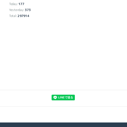
Today:
177
Yesterday:
373
Total:
297914