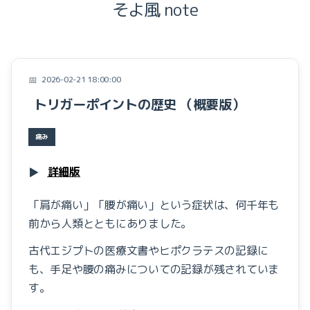
そよ風 note
症例
お知らせ
テンセグリティー
Focal Vibration Therapy
2026-02-21 18:00:00
筋膜
トリガーポイントの歴史 （概要版）
しまだの施術
痛み
目から鱗の腰痛教室
痛み
『こころ』と『からだ』
▶︎
詳細版
みなさまのお声
「肩が痛い」「腰が痛い」という症状は、何千年も
腰痛と画像検査
前から人類とともにありました。
腰痛と腹筋
古代エジプトの医療文書やヒポクラテスの記録に
も、手足や腰の痛みについての記録が残されていま
本の紹介
す。
症例