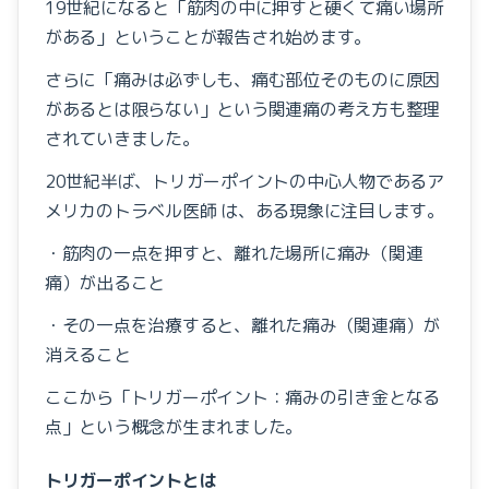
19世紀になると「筋肉の中に押すと硬くて痛い場所
がある」ということが報告され始めます。
お知らせ
さらに「痛みは必ずしも、痛む部位そのものに原因
Focal Vibration Therapy
があるとは限らない」という関連痛の考え方も整理
されていきました。
しまだの施術
20世紀半ば、トリガーポイントの中心人物であるア
目から鱗の腰痛教室
メリカのトラベル医師 は、ある現象に注目します。
・筋肉の一点を押すと、離れた場所に痛み（関連
痛）が出ること
・その一点を治療すると、離れた痛み（関連痛）が
消えること
ここから「トリガーポイント：痛みの引き金となる
点」という概念が生まれました。
トリガーポイントとは