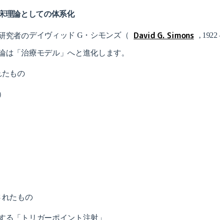
：臨床理論としての体系化
David G. Simons
研究者の
デイヴィッド G・シモンズ（
, 19
論は「治療モデル」へと進化します。
れたもの
）
されたもの
する「トリガーポイント注射」