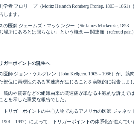
解剖学者 フロリープ
（Moritz Heinrich Romberg Froriep, 1803 – 1861）
告します。
師 ジェームズ・マッケンジー（Sir James Mackenzie, 1853 – 
所にあるとは限らない」という概念 ― 関連痛（referred pa
：トリガーポイントの誕生へ
 ジョン・ケルグレン（John Kellgren, 1905 – 1966）
が、筋
た部位に再現性のある関連痛が生じることを実験的に報告しま
、筋肉や靭帯などの組織
由来の関連痛が単なる主観的な訴えで
ことを示した重要な報告でした。
、
トリガーポイントの中心人物であるアメリカの医師
ジャネッ
, 1901 – 1997）によって、トリガーポイントの体系化が進んで