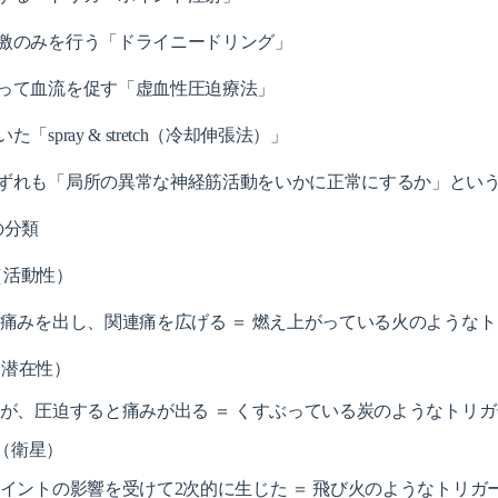
激のみを行う「ドライニードリング」
って血流を促す「虚血性圧迫療法」
いた「
spray & stretch（冷却伸張法）」
ずれも「局所の異常な神経筋活動をいかに正常にするか」とい
の分類
oint（活動性）
痛みを出し、関連痛を広げる ＝ 燃え上がっている火のような
int（潜在性）
が、圧迫すると痛みが出る ＝ くすぶっている炭のようなトリ
oint（衛星）
イントの影響を受けて2次的に生じた ＝ 飛び火のようなトリガ