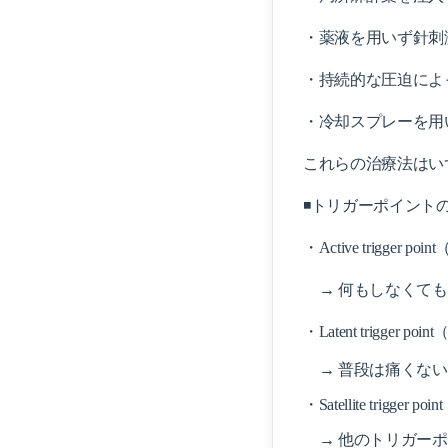
・薬液を用いず針刺
・持続的な圧迫によ
・冷却スプレーを用
これらの治療法はい
◾️トリガーポイント
・Active trigger p
→ 何もしなくても
・Latent trigger po
→ 普段は痛くない
・Satellite trigger p
→ 他のトリガーポ