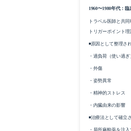
1960〜1980年代
トラベル医師と共同
トリガーポイント理
◾️原因として整理さ
・過負荷（使い過ぎ
・外傷
・姿勢異常
・精神的ストレス
・内臓由来の影響
◾️治療法として確立
・局所麻酔薬を注入